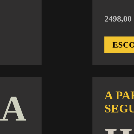
2498,00
ESC
A
A PA
SEG