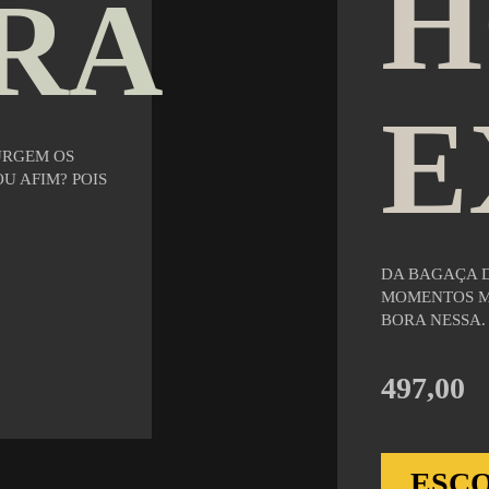
H
RA
E
URGEM OS
U AFIM? POIS
DA BAGAÇA D
MOMENTOS MA
BORA NESSA.
497,00
ESC