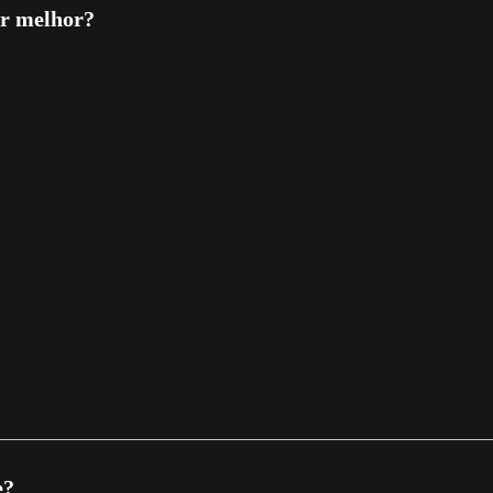
ar melhor?
e?