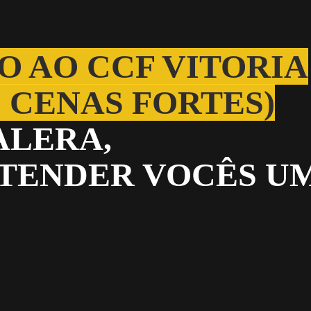
O AO CCF VITORIA
 CENAS FORTES)
ALERA,
NTENDER VOCÊS U