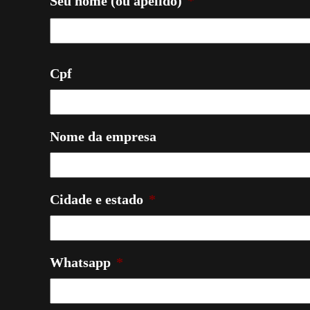
Seu nome (ou apelido)
*
Cpf
Nome da empresa
Cidade e estado
*
Whatsapp
*